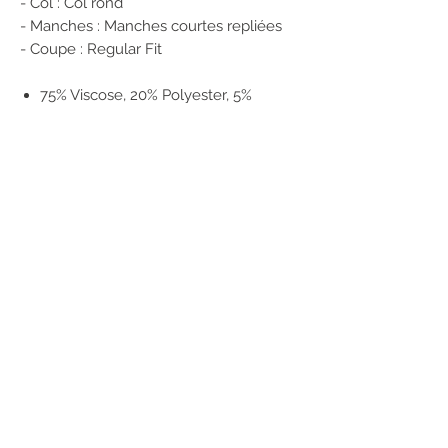
- Col : Col rond
- Manches : Manches courtes repliées
- Coupe : Regular Fit
75% Viscose, 20% Polyester, 5%
Élasthanne
Numéro de produit: 15106662
POUR RÉSERVER CET ARTICLE
1/ Enregistrez vos coordonnées sur
notre site
2/ Envoyez-nous un message en
précisant :
Nom et référence de l'article
Couleur
Taille
Le magasin dans lequel vous