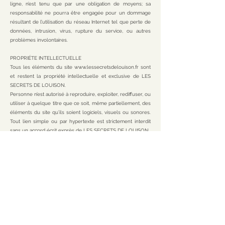
ligne, n’est tenu que par une obligation de moyens; sa
responsabilité ne pourra être engagée pour un dommage
résultant de l’utilisation du réseau Internet tel que perte de
données, intrusion, virus, rupture du service, ou autres
problèmes involontaires.
PROPRIÉTE INTELLECTUELLE
Tous les éléments du site
www.lessecretsdelouison.fr
sont
et restent la propriété intellectuelle et exclusive de LES
SECRETS DE LOUISON.
Personne n’est autorisé à reproduire, exploiter, rediffuser, ou
utiliser à quelque titre que ce soit, même partiellement, des
éléments du site qu’ils soient logiciels, visuels ou sonores.
Tout lien simple ou par hypertexte est strictement interdit
sans un accord écrit exprès de LES SECRETS DE LOUISON.
DONNÉES À CARACTÈRE PERSONNEL
Le Client est informé et accepte que ses données
personnelles peuvent être collectées sur le Site et utilisées
par LES SECRETS DE LOUISON qui agit en qualité de
responsable de traitement au sens du Règlement (UE)
2016/679 du Parlement Européen et du Conseil du 27 avril
2016 relatif à la protection des personnes physiques à
l’égard du traitement des données à caractère personnel et
à la libre circulation de ces données, et abrogeant la