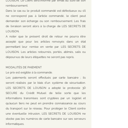
LOUISON. Le Client sera informé par email du suivi de son
remboursement.
Dans le cas ou le produit commandé est défectueux ou s’il
ne correspond pas à l’article commandé, le client peut
demander son échange ou son remboursement. Les frais
de livraison seront alors à la charge de LES SECRETS DE
LOUISON.
A noter que le présent droit de retour ne pourra être
accepté que pour les articles renvoyés dans un état
permettant leur remise en vente par LES SECRETS DE
LOUISON. Les articles retournés, portés, abîmés, salis ou
dépourvus de leurs étiquettes ne seront pas repris.
MODALITÉS DE PAIEMENT
Le prix est exigible à la commande.
Les paiements seront effectués par carte bancaire ; ils
seront réalisés par le biais d’un système de sécurisation.
LES SECRETS DE LOUISON a adopté le protocole 3D
SECURE du Crédit Mutuel de telle sorte que les
informations transmises sont cryptées par un logiciel et
qu’aucun tiers ne peut en prendre connaissance au cours
du transport sur le réseau. Pour protéger le Client contre
une éventuelle intrusion, LES SECRETS DE LOUISON ne
stocke pas les numéros de carte bancaire sur ses serveurs
informatiques.