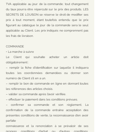
TVA applicable au jour de la commande; tout changement
du taux pourra être répercuté sur le prix des produits. LES
SECRETS DE LOUISON se réserve le droit de modifier ses
prix à tout moment, étant toutefois entendu que le prix
figurant au catalogue le jour de la commande sera le seul
applicable au Client. Les prix indiqués ne comprennent pas
les frais de livraison.
COMMANDE
• La marche à suivre
Le Client qui souhaite acheter un article doit
obligatoirement :
– remplir la fiche d’identification sur laquelle il indiquera
toutes les coordonnées demandées ou donner son
numéro de Client s’il en a un.
– remplir le bon de commande en ligne en donnant toutes
les références des articles choisis.
– valider sa commande après l’avoir vérifiée.
– effectuer le paiement dans les conditions prévues.
– confirmer sa commande et son règlement. La
confirmation de la commande entraîne acceptation des
présentes conditions de vente, la reconnaissance d’en avoir
parfaite
connaissance et la renonciation à se prévaloir de ses
propres conditions d’achat ou d’autres conditions.