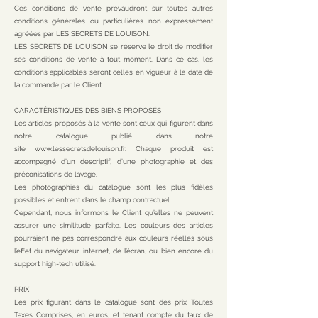
Ces conditions de vente prévaudront sur toutes autres
conditions générales ou particulières non expressément
agréées par LES SECRETS DE LOUISON.
LES SECRETS DE LOUISON se réserve le droit de modifier
ses conditions de vente à tout moment. Dans ce cas, les
conditions applicables seront celles en vigueur à la date de
la commande par le Client.
CARACTÉRISTIQUES DES BIENS PROPOSÉS
Les articles proposés à la vente sont ceux qui figurent dans
notre catalogue publié dans notre
site
www.lessecretsdelouison.fr
.
Chaque produit est
accompagné d’un descriptif, d’une photographie et des
préconisations de lavage.
Les photographies du catalogue sont les plus fidèles
possibles et entrent dans le champ contractuel.
Cependant, nous informons le Client qu’elles ne peuvent
assurer une similitude parfaite. Les couleurs des articles
pourraient ne pas correspondre aux couleurs réelles sous
l’effet du navigateur internet, de l’écran, ou bien encore du
support high-tech utilisé.
PRIX
Les prix figurant dans le catalogue sont des prix Toutes
Taxes Comprises, en euros, et tenant compte du taux de