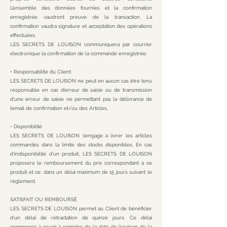
L’ensemble des données fournies et la confirmation
enregistrée vaudront preuve de la transaction. La
confirmation vaudra signature et acceptation des opérations
effectuées.
LES SECRETS DE LOUISON communiquera par courrier
électronique la confirmation de la commande enregistrée.
• Responsabilité du Client
LES SECRETS DE LOUISON ne peut en aucun cas être tenu
responsable en cas d’erreur de saisie ou de transmission
d’une erreur de saisie ne permettant pas la délivrance de
l’email de confirmation et/ou des Articles.
• Disponibilité
LES SECRETS DE LOUISON s’engage à livrer les articles
commandés dans la limite des stocks disponibles. En cas
d’indisponibilité d’un produit, LES SECRETS DE LOUISON
proposera le remboursement du prix correspondant à ce
produit et ce, dans un délai maximum de 15 jours suivant le
règlement.
SATISFAIT OU REMBOURSÉ
LES SECRETS DE LOUISON permet au Client de bénéficier
d’un délai de rétractation de quinze jours. Ce délai
commence à courir à compter de la date de livraison de la