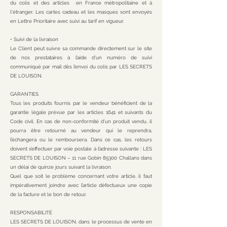
du colis et des articles en France métropolitaine et à
l'étranger. Les cartes cadeau et les masques sont envoyés
en Lettre Prioritaire avec suivi au tarif en vigueur.
• Suivi de la livraison
Le Client peut suivre sa commande directement sur le site
de nos prestataires à l’aide d’un numéro de suivi
communiqué par mail dès l’envoi du colis par LES SECRETS
DE LOUISON.
GARANTIES
Tous les produits fournis par le vendeur bénéficient de la
garantie légale prévue par les articles 1641 et suivants du
Code civil. En cas de non-conformité d’un produit vendu, il
pourra être retourné au vendeur qui le reprendra,
l’échangera ou le remboursera. Dans ce cas, les retours
doivent s’effectuer par voie postale à l’adresse suivante : LES
SECRETS DE LOUISON – 11 rue Gobin 85300 Challans dans
un délai de quinze jours suivant la livraison.
Quel que soit le problème concernant votre article, il faut
impérativement joindre avec l’article défectueux une copie
de la facture et le bon de retour.
RESPONSABILITÉ
LES SECRETS DE LOUISON, dans le processus de vente en