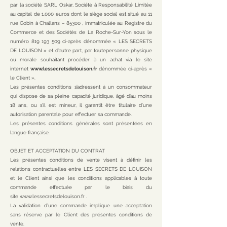
par la société SARL Oskar, Société à Responsabilité Limitée
au capital de 1.000 euros dont le siège social est situé au 11
rue Gobin à Challans – 85300 , immatriculée au Registre du
Commerce et des Sociétés de La Roche-Sur-Yon sous le
numéro
819 193 509
ci-après dénommée « LES SECRETS
DE LOUISON » et d’autre part, par toutepersonne physique
ou morale souhaitant procéder à un achat via le site
internet
www.lessecretsdelouison.fr
dénommée ci-après «
le Client ».
Les présentes conditions s’adressent à un consommateur
qui dispose de sa pleine capacité juridique, âgé d’au moins
18 ans, ou s’il est mineur, il garantit être titulaire d’une
autorisation parentale pour effectuer sa commande.
Les présentes conditions générales sont présentées en
langue française.
OBJET ET ACCEPTATION DU CONTRAT
Les présentes conditions de vente visent à définir les
relations contractuelles entre LES SECRETS DE LOUISON
et le Client ainsi que les conditions applicables à toute
commande effectuée par le biais du
site
www.lessecretsdelouison.fr
.
La validation d’une commande implique une acceptation
sans réserve par le Client des présentes conditions de
vente.