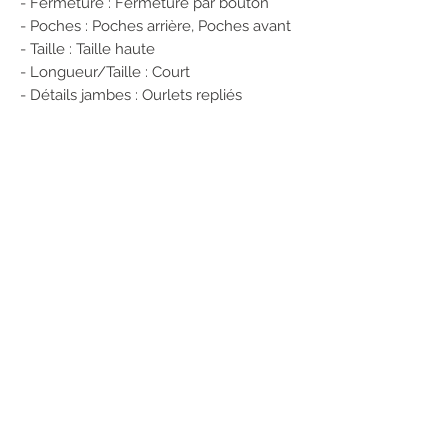
- Fermeture : Fermeture par bouton
- Poches : Poches arrière, Poches avant
- Taille : Taille haute
- Longueur/Taille : Court
- Détails jambes : Ourlets repliés
- Détails : Passants de ceinture
- Coupe : Regular Fit
100% Coton
Numéro de produit: 15230571
POUR RÉSERVER CET ARTICLE
1/ Enregistrez vos coordonnées sur
notre site
2/ Envoyez-nous un message en
précisant :
Nom et référence de l'article