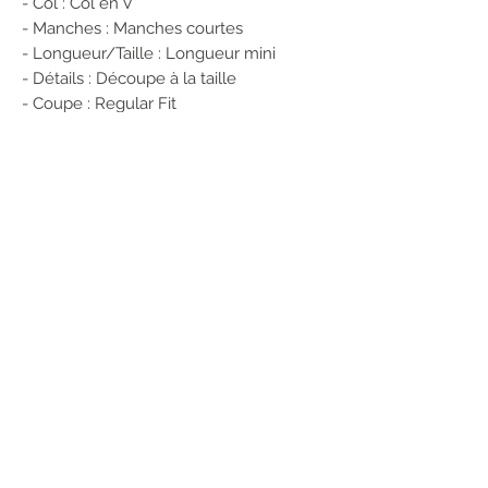
- Col : Col en V
- Manches : Manches courtes
- Longueur/Taille : Longueur mini
- Détails : Découpe à la taille
- Coupe : Regular Fit
100% Viscose LENZING™ECOVERO™
Numéro de produit: 15262674
POUR RÉSERVER CET ARTICLE
1/ Enregistrez vos coordonnées sur
notre site
2/ Envoyez-nous un message en
précisant :
Nom et référence de l'article
Couleur
Taille