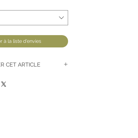
 à la liste d'envies
R CET ARTICLE
coordonnées sur notre site
 message en précisant :
 de l'article
 lequel vous souhaitez retirer
 ICI)