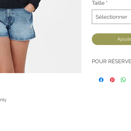
Taille
*
Sélectionner
Ajouter
POUR RÉSERVE
1/ Enregistrez vos 
2/ Envoyez-nous un
Nom et référence
Couleur
Taille
Only
Le magasin dans
l'article
(la liste