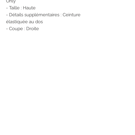
Only
- Taille : Haute
- Détails supplémentaires : Ceinture
élastiquée au dos
- Coupe : Droite
Détail de fabrication : Toile
Composition : 64 % polyester recyclé, 33
% viscose, 3 % élasthanne
Fibres certifiées et de marque
Le tissu principal de ce produit contient
au minimum 50 % de polyester recyclé.
POUR RÉSERVER CET ARTICLE
1/ Enregistrez vos coordonnées sur
notre site
2/ Envoyez-nous un message en
précisant :