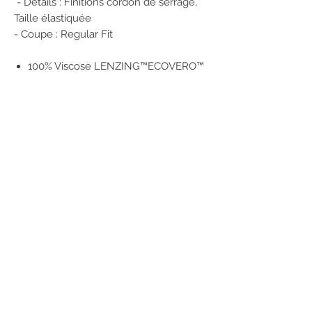
- Détails : Finitions cordon de serrage,
Taille élastiquée
- Coupe : Regular Fit
100% Viscose LENZING™ECOVERO™
Numéro de produit: 15361283
POUR RÉSERVER CET ARTICLE
1/ Enregistrez vos coordonnées sur
notre site
2/ Envoyez-nous un message en
précisant :
Nom et référence de l'article
Couleur
Taille
Le magasin dans lequel vous
souhaitez retirer l'article
(la liste ICI)