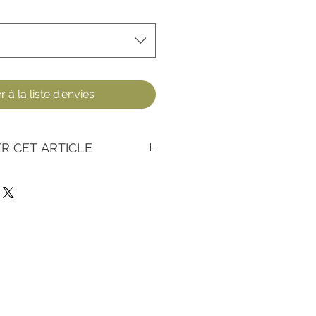
 à la liste d'envies
R CET ARTICLE
coordonnées sur notre site
 message en précisant :
 de l'article
 lequel vous souhaitez retirer
 ICI)