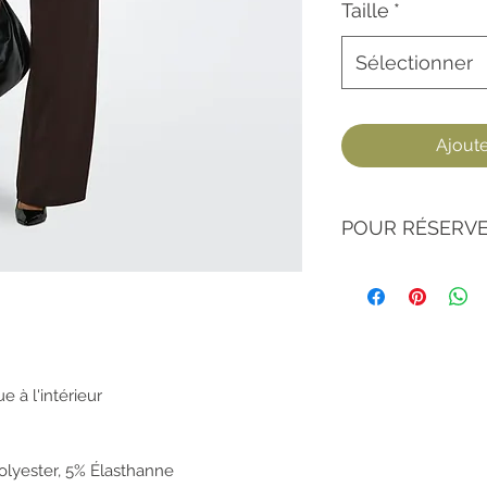
Taille
*
Sélectionner
Ajouter
POUR RÉSERVE
1/ Enregistrez vos 
2/ Envoyez-nous un
Nom et référence
Couleur
Taille
Le magasin dans
ue à l'intérieur
l'article
(la liste
olyester, 5% Élasthanne