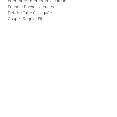
- Fermeture : Fermeture à cordon
- Poches : Poches latérales
- Détails : Taille élastiquée
- Coupe : Regular Fit
100% Coton
Numéro de produit: 15319090
POUR RÉSERVER CET ARTICLE
1/ Enregistrez vos coordonnées sur
notre site
2/ Envoyez-nous un message en
précisant :
Nom et référence de l'article
Couleur
Taille
Le magasin dans lequel vous