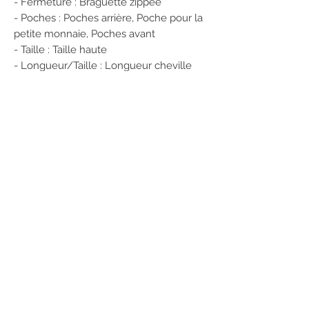
- Fermeture : Braguette zippée
- Poches : Poches arrière, Poche pour la
petite monnaie, Poches avant
- Taille : Taille haute
- Longueur/Taille : Longueur cheville
- Détails : Passants de ceinture
- Coupe : Ce jean droit offre un peu
d'espace au niveau de la cuisse et
possède une jambe droite confortable
jusqu'à l'ourlet
99% Coton, 1% Élasthanne
Numéro de produit: 15292435
POUR RÉSERVER CET ARTICLE
1/ Enregistrez vos coordonnées sur
notre site