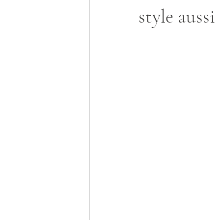
style aussi
Anniversaire
Pâques