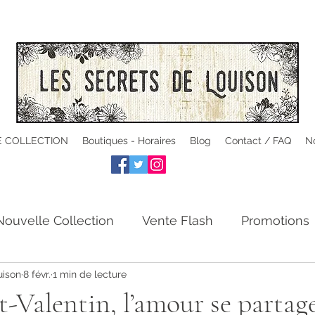
 COLLECTION
Boutiques - Horaires
Blog
Contact / FAQ
No
Nouvelle Collection
Vente Flash
Promotions
uison
8 févr.
1 min de lecture
ité
Offre Duo -20%
Saint-Valentin
Tirage 
t-Valentin, l’amour se partage