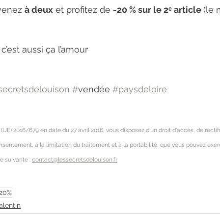
 venez 
à deux
 et profitez de 
-20 % sur le 2ᵉ article 
(le 
c’est aussi ça l’amour
secretsdelouison
#
vendée 
#paysdeloire
 2016/679 en date du 27 avril 2016, vous disposez d'un droit d'accès, de rectific
onsentement, à la limitation du traitement et à la portabilité, que vous pouvez ex
e suivante : 
contact@lessecretsdelouison.fr
20%
alentin