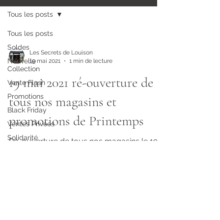
Tous les posts
Tous les posts
Soldes
Les Secrets de Louison
Nouvelle
19 mai 2021
1 min de lecture
Collection
19 mai 2021 ré-ouverture de
Vente Flash
Promotions
tous nos magasins et
Black Friday
promotions de Printemps
Ventes Privées
Solidarité
Ré-ouverture de tous nos magasins le 19
Offre Duo -20%
mai 2021 et Promotions de Printemps.
Saint-Valentin
Tirage au sort
Anniversaire
Pâques
Les Secrets de Louison