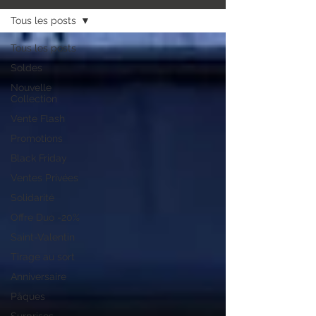
Tous les posts
Tous les posts
Soldes
Nouvelle
Collection
Vente Flash
Promotions
Black Friday
Ventes Privées
Solidarité
Offre Duo -20%
Saint-Valentin
Tirage au sort
Anniversaire
Pâques