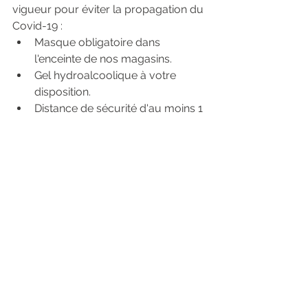
vigueur pour éviter la propagation du 
Covid-19 :
Masque obligatoire dans 
l'enceinte de nos magasins.
Gel hydroalcoolique à votre 
disposition.
Distance de sécurité d'au moins 1 
mètre entre chaque personne.
Nombre limité de personnes en 
simultané dans chaque magasin.
Chaque vêtement essayé sera 
disposé sur un portant au moins 
4 heures avant d'être remis en 
rayon.
Nous vous remercions d'avance pour 
votre compréhension pour notre bien 
à tous.