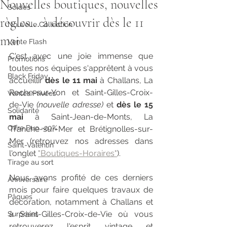
Nouvelles boutiques, nouvelles
Soldes
règles... à découvrir dès le 11
Nouvelle Collection
mai
Vente Flash
C'est avec une joie immense que 
Promotions
toutes nos équipes s'apprêtent à vous 
Black Friday
accueillir 
dès le 11 mai
 à Challans, La 
Roche-sur-Yon et Saint-Gilles-Croix-
Ventes Privées
de-Vie 
(nouvelle adresse)
 et 
dès le 15 
Solidarité
mai
 à Saint-Jean-de-Monts, La 
Offre Duo -20%
Tranche-sur-Mer et Brétignolles-sur-
Mer (retrouvez nos adresses dans 
Saint-Valentin
l'onglet 
"Boutiques-Horaires"
).
Tirage au sort
Nous avons profité de ces derniers 
Anniversaire
mois pour faire quelques travaux de 
Pâques
décoration, notamment à Challans et 
à Saint-Gilles-Croix-de-Vie où vous 
Surprises
retrouverez l'esprit vintage et 