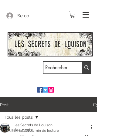
Se connecter
Post
Tous les posts
Les Secrets de Louison
Tous les posts
8 mai 2020
1 min de lecture